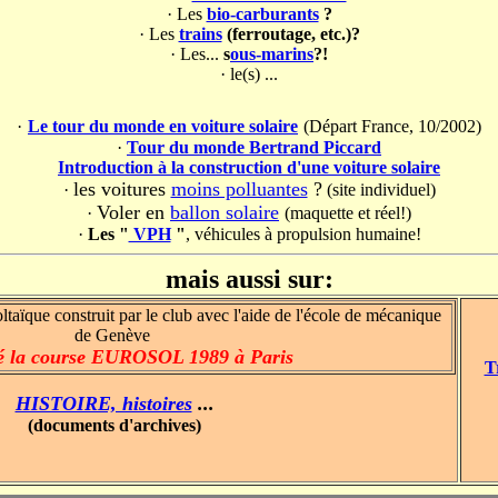
·
Les
bio-carburants
?
·
Les
trains
(ferroutage, etc.)?
·
Les...
s
ous-marins
?!
·
le(s) ...
·
Le tour du monde en voiture solaire
(Départ France, 10/2002)
·
Tour du monde Bertrand Piccard
Introduction à la construction d'une voiture solaire
les voitures
moins polluantes
?
·
(site individuel)
Voler en
ballon solaire
·
(maquette et réel!)
·
Les "
VPH
"
, véhicules à propulsion humaine!
mais aussi sur:
ltaïque construit par le club avec l'aide de l'école de mécanique
de Genève
é la course EUROSOL 1989 à Paris
T
HISTOIRE, histoires
...
(documents d'archives)