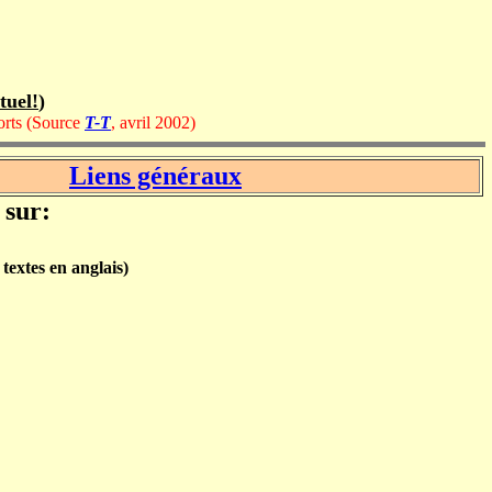
tuel!
)
ports (Source
T-T
, avril 2002)
Liens généraux
 sur:
textes en anglais)