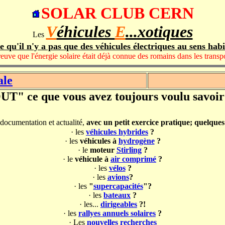
SOLAR CLUB CERN
V
éhicules
E
...xotiques
Les
e qu'il n'y a pas que des véhicules électriques au sens habi
preuve que l'énergie solaire était déjà connue des romains dans les trans
ale
T" ce que vous avez toujours voulu savoir
documentation et actualité,
avec un petit exercice pratique; quelques 
·
les
véhicules hybrides
?
·
les
véhicules à
hydrogène
?
·
le
moteur
Stirling
?
·
le
véhicule à
air comprimé
?
·
les
vélos
?
·
les
avions
?
·
les
"
supercapacités
"?
·
les
bateaux
?
·
les...
dirigeables
?!
·
les
rallyes annuels solaires
?
·
Les
nouvelles recherches