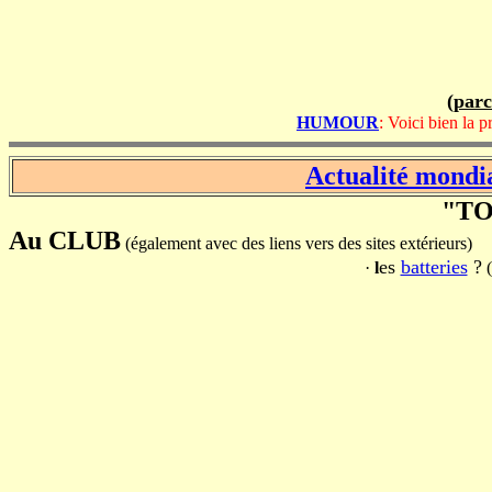
(
parc
HUMOUR
: Voici bien la 
Actualité mondi
"TOU
Au CLUB
(également avec des liens vers des sites extérieurs)
es
batteries
?
·
l
(