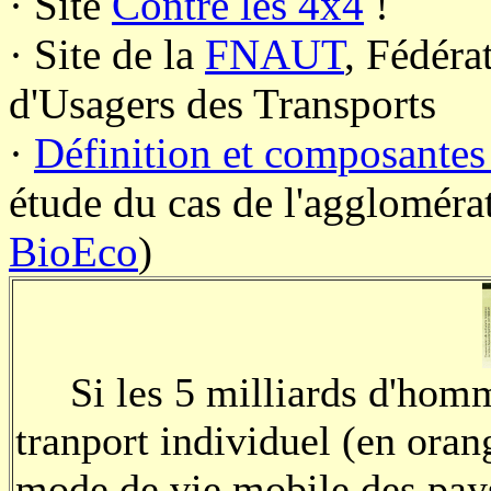
·
Site
Contre les 4x4
!
·
Site de la
FNAUT
, Fédéra
d'Usagers des Transports
·
Définition et composantes
étude du cas de l'agglomérat
BioEco
)
Si les 5 milliards d'homme
tranport individuel (en oran
mode de vie mobile des pays 