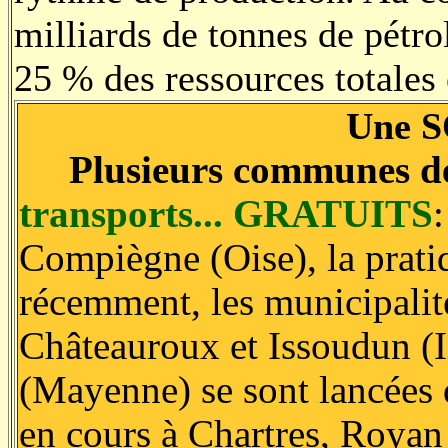
milliards de tonnes de pétrol
25 % des ressources totales
Une 
Plusieurs communes de 
transports... GRATUITS
Compiègne (Oise), la prati
récemment, les municipalités
Châteauroux et Issoudun (
(Mayenne) se sont lancées 
en cours à Chartres, Royan