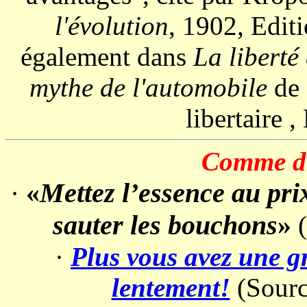
l'évolution
, 1902, Edit
également dans
La liberté 
mythe de l'automobile
de 
libertaire 
Comme dis
«
Mettez l’essence au pr
·
sauter les bouchons
»
(
·
Plus vous avez une gr
lentement!
(Sour