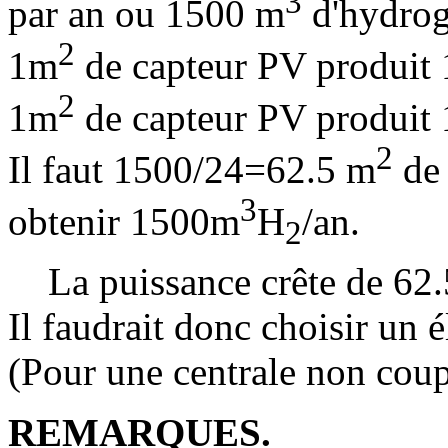
3
par an ou 1500 m
d'hydrog
2
1m
de capteur PV produit
2
1m
de capteur PV produit
2
Il faut 1500/24=62.5 m
de 
3
obtenir 1500m
H
/an.
2
La puissance crête de 62
Il faudrait donc choisir un 
(Pour une centrale non coup
REMARQUES.