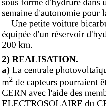
sous forme d'hydrure dans u
semaine d'autonomie pour la
Une petite voiture bicarbur
équipée d'un réservoir d'hy
200 km.
2) REALISATION.
a)
La centrale photovoltaïq
2
m
de capteurs pourraient êt
CERN avec l'aide des memb
ELECTROSOLAIRE du CERN 