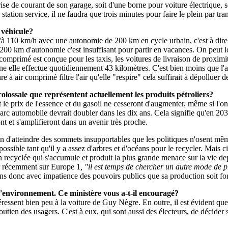
ise de courant de son garage, soit d'une borne pour voiture électrique, s
a station service, il ne faudra que trois minutes pour faire le plein par tr
 véhicule?
 110 km/h avec une autonomie de 200 km en cycle urbain, c'est à dire 
 200 km d'autonomie c'est insuffisant pour partir en vacances. On peut lou
 comprimé est conçue pour les taxis, les voitures de livraison de proximit
enne elle effectue quotidiennement 43 kilomètres. C'est bien moins que l'
air comprimé filtre l'air qu'elle "respire" cela suffirait à dépolluer de
colossale que représentent actuellement les produits pétroliers?
t le prix de l'essence et du gasoil ne cesseront d'augmenter, même si l'o
rc automobile devrait doubler dans les dix ans. Cela signifie qu'en 2035,
t et s'amplifieront dans un avenir très proche.
in d'atteindre des sommets insupportables que les politiques n'osent même 
 possible tant qu'il y a assez d'arbres et d'océans pour le recycler. Mais
n recyclée qui s'accumule et produit la plus grande menace sur la vie 
ur récemment sur Europe 1
, "il est temps de chercher un autre mode de 
dons donc avec impatience des pouvoirs publics que sa production soit f
 l'environnement. Ce ministère vous a-t-il encouragé?
éressent bien peu à la voiture de Guy Nègre. En outre, il est évident que
ien des usagers. C'est à eux, qui sont aussi des électeurs, de décider s'