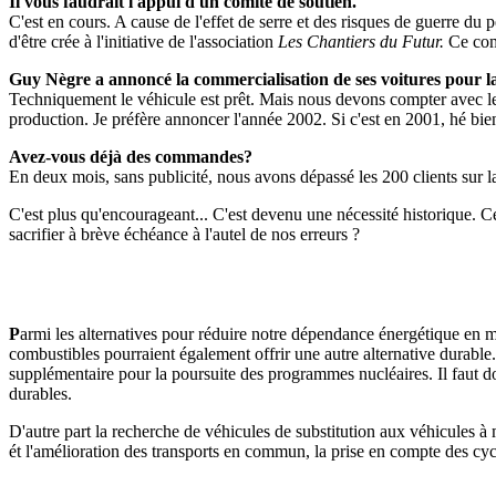
Il vous faudrait l'appui d'un comité de soutien.
C'est en cours. A cause de l'effet de serre et des risques de guerre du
d'être crée à l'initiative de l'association
Les Chantiers du Futur.
Ce com
Guy Nègre a annoncé la commercialisation de ses voitures pour la f
Techniquement le véhicule est prêt. Mais nous devons compter avec les 
production. Je préfère annoncer l'année 2002. Si c'est en 2001, hé bie
Avez-vous déjà des commandes?
En deux mois, sans publicité, nous avons dépassé les 200 clients sur la
C'est plus qu'encourageant... C'est devenu une nécessité historique. Cet
sacrifier à brève échéance à l'autel de nos erreurs ?
P
armi les alternatives pour réduire notre dépendance énergétique en ma
combustibles pourraient également offrir une autre alternative durabl
supplémentaire pour la poursuite des programmes nucléaires. Il faut donc
durables.
D'autre part la recherche de véhicules de substitution aux véhicules à
ét l'amélioration des transports en commun, la prise en compte des cyclis