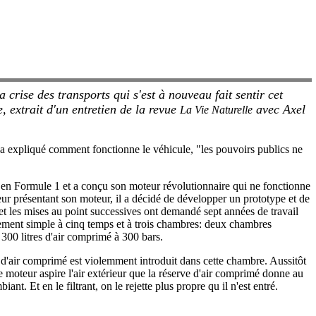
rise des transports qui s'est à nouveau fait sentir cet
, extrait d'un entretien de la revue
avec Axel
La Vie Naturelle
 a expliqué comment fonctionne le véhicule, "les pouvoirs publics ne
é en Formule 1 et a conçu son moteur révolutionnaire qui ne fonctionne
leur présentant son moteur, il a décidé de développer un prototype et de
et les mises au point successives ont demandé sept années de travail
ivement simple à cinq temps et à trois chambres: deux chambres
 300 litres d'air comprimé à 300 bars.
jet d'air comprimé est violemment introduit dans cette chambre. Aussitôt
e moteur aspire l'air extérieur que la réserve d'air comprimé donne au
t. Et en le filtrant, on le rejette plus propre qu il n'est entré.