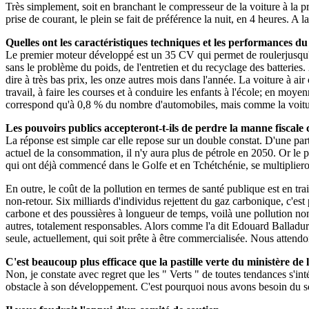
Très simplement, soit en branchant le compresseur de la voiture à la pr
prise de courant, le plein se fait de préférence la nuit, en 4 heures. A l
Quelles ont les caractéristiques techniques et les performances du
Le premier moteur développé est un 35 CV qui permet de roulerjusqu'à
sans le problème du poids, de l'entretien et du recyclage des batteries.
dire à très bas prix, les onze autres mois dans l'année. La voiture à air
travail, à faire les courses et à conduire les enfants à l'école; en moy
correspond qu'à 0,8 % du nombre d'automobiles, mais comme la voiture à 
Les pouvoirs publics accepteront-t-ils de perdre la manne fiscale 
La réponse est simple car elle repose sur un double constat. D'une par
actuel de la consommation, il n'y aura plus de pétrole en 2050. Or le pa
qui ont déjà commencé dans le Golfe et en Tchétchénie, se multiplieron
En outre, le coût de la pollution en termes de santé publique est en tra
non-retour. Six milliards d'individus rejettent du gaz carbonique, c'est
carbone et des poussières à longueur de temps, voilà une pollution no
autres, totalement responsables. Alors comme l'a dit Edouard Ballad
seule, actuellement, qui soit prête à être commercialisée. Nous atten
C'est beaucoup plus efficace que la pastille verte du ministère de
Non, je constate avec regret que les " Verts " de toutes tendances s'int
obstacle à son développement. C'est pourquoi nous avons besoin du sout