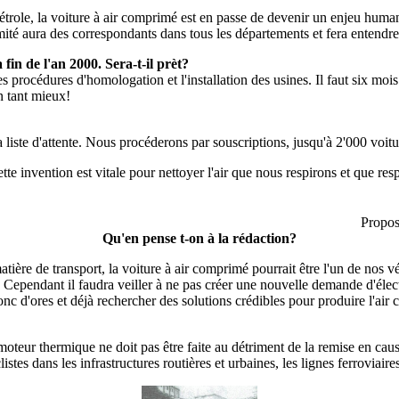
 pétrole, la voiture à air comprimé est en passe de devenir un enjeu hum
ité aura des correspondants dans tous les départements et fera entendre
in de l'an 2000. Sera-t-il prèt?
procédures d'homologation et l'installation des usines. Il faut six mois
n tant mieux!
 liste d'attente. Nous procéderons par souscriptions, jusqu'à 2'000 voit
te invention est vitale pour nettoyer l'air que nous respirons et que resp
Propos
Qu'en pense t-on à la rédaction?
tière de transport, la voiture à air comprimé pourrait être l'un de nos v
e. Cependant il faudra veiller à ne pas créer une nouvelle demande d'éle
 d'ores et déjà rechercher des solutions crédibles pour produire l'air com
 moteur thermique ne doit pas être faite au détriment de la remise en c
tes dans les infrastructures routières et urbaines, les lignes ferroviaire