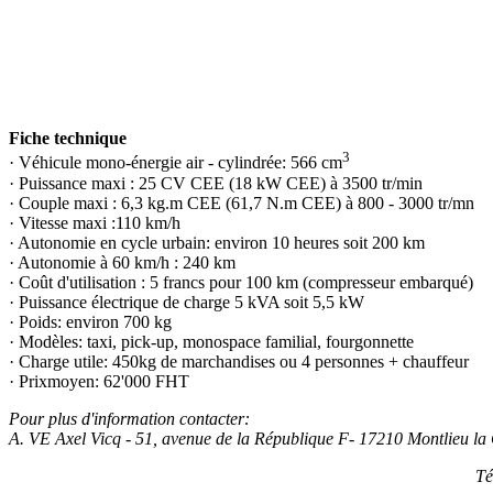
Fiche technique
3
·
Véhicule mono-énergie air - cylindrée: 566 cm
·
Puissance maxi : 25 CV CEE (18 kW CEE) à 3500 tr/min
·
Couple maxi : 6,3 kg.m CEE (61,7 N.m CEE) à 800 - 3000 tr/mn
·
Vitesse maxi :110 km/h
·
Autonomie en cycle urbain: environ 10 heures soit 200 km
·
Autonomie à 60 km/h : 240 km
·
Coût d'utilisation : 5 francs pour 100 km (compresseur embarqué)
·
Puissance électrique de charge 5 kVA soit 5,5 kW
·
Poids: environ 700 kg
·
Modèles: taxi, pick-up, monospace familial, fourgonnette
·
Charge utile: 450kg de marchandises ou 4 personnes + chauffeur
·
Prixmoyen: 62'000 FHT
Pour plus d'information contacter:
A. VE Axel Vicq - 51, avenue de la République F- 17210 Montlieu la
Té