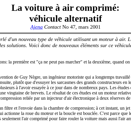
La voiture à air comprimé:
véhicule alternatif
Ajena
Contact
No 47, mars 2001
d'un nouveau type de véhicule utilisant un moteur à air. La c
les solutions. Voici donc de nouveaux éléments sur ce véhicule
ons: la première est "ça ne peut pas marcher" et la deuxième, quand on
invention de Guy Nègre, un ingénieur motoriste qui a longtemps travaill
 Ensuite, plutôt que d'essuyer les sarcasmes des grands constructeurs en 
lusieurs à l'avoir essayée à ce jour dans de nombreux pays. Les études 
une vingtaine de brevets. Le résultat de ces études est un moteur relat
ompression reliée par un injecteur d'air électronique à deux réserves de
rs un filtre et l'envoie dans la chambre de compression; à cet instant, un 
ui actionne la roue du moteur et la boucle est bouclée. C'est parce que l
ulement l'air comprimé pour faire rouler la voiture mais aussi l'air ambian